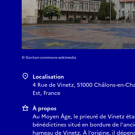
© Garitan-commons-wikimedia
Localisation
4 Rue de Vinetz, 51000 Châlons-en-C
Est, France
À propos
Au Moyen Âge, le prieuré de Vinetz éta
bénédictines situé en bordure de l'ancie
hameau de Vinetz. À l'origine, il dépend