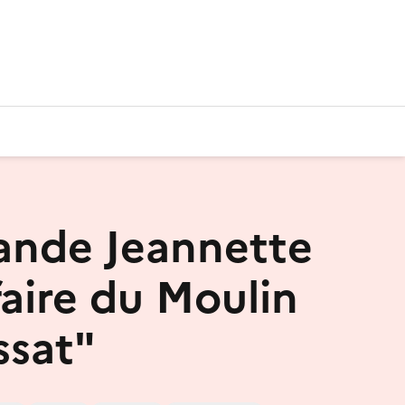
ande Jeannette
faire du Moulin
ssat"