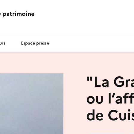
 patrimoine
urs
Espace presse
"La Gr
ou l’af
de Cui