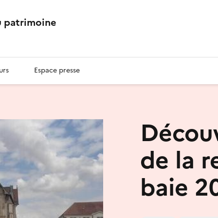
 patrimoine
urs
Espace presse
Découv
de la r
baie 2