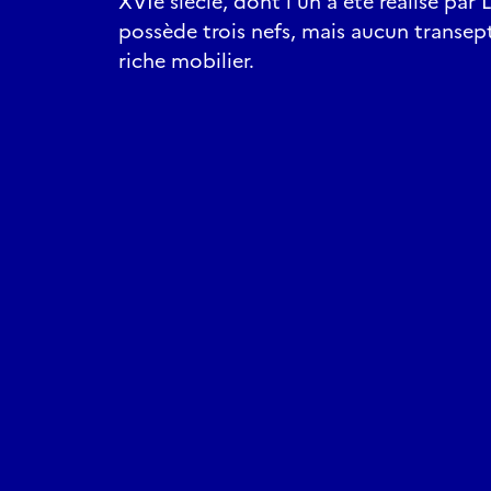
XVIe siècle, dont l’un a été réalisé par 
possède trois nefs, mais aucun transept
riche mobilier.