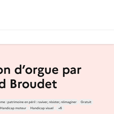
on d’orgue par
d Broudet
me : patrimoine en péril : raviver, résister, réimaginer
Gratuit
Handicap moteur
Handicap visuel
+6