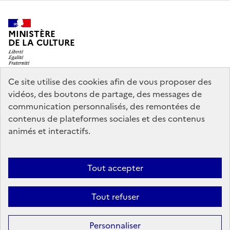
MINISTÈRE
DE LA CULTURE
Ce site utilise des cookies afin de vous proposer des
vidéos, des boutons de partage, des messages de
legifrance.gouv.fr
info.gouv.fr
communication personnalisés, des remontées de
contenus de plateformes sociales et des contenus
service-public.gouv.fr
data.gouv.fr
animés et interactifs.
Nous contacter
Mentions légales
Accessibilité : partiellement
Tout accepter
conforme
Politique d’utilisation des témoins de connexion
Tout refuser
(cookies)
Sauf mention contraire, tous les contenus de ce site sont sous
licence
Personnaliser