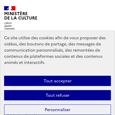
MINISTÈRE
DE LA CULTURE
Ce site utilise des cookies afin de vous proposer des
vidéos, des boutons de partage, des messages de
legifrance.gouv.fr
info.gouv.fr
communication personnalisés, des remontées de
contenus de plateformes sociales et des contenus
service-public.gouv.fr
data.gouv.fr
animés et interactifs.
Nous contacter
Mentions légales
Accessibilité : partiellement
Tout accepter
conforme
Politique d’utilisation des témoins de connexion
Tout refuser
(cookies)
Sauf mention contraire, tous les contenus de ce site sont sous
licence
Personnaliser
etalab-2.0