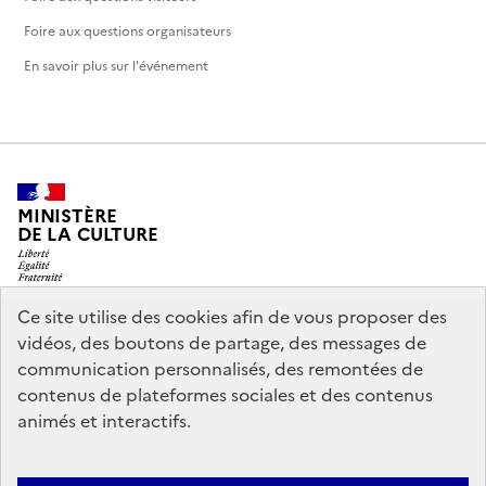
Foire aux questions organisateurs
En savoir plus sur l'événement
MINISTÈRE
DE LA CULTURE
Ce site utilise des cookies afin de vous proposer des
vidéos, des boutons de partage, des messages de
legifrance.gouv.fr
info.gouv.fr
communication personnalisés, des remontées de
contenus de plateformes sociales et des contenus
service-public.gouv.fr
data.gouv.fr
animés et interactifs.