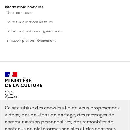
Informations pratiques
Nous contacter
Foire aux questions visiteurs
Foire aux questions organisateurs
En savoir plus sur l'événement
MINISTÈRE
DE LA CULTURE
Ce site utilise des cookies afin de vous proposer des
vidéos, des boutons de partage, des messages de
legifrance.gouv.fr
info.gouv.fr
communication personnalisés, des remontées de
contenus de plateformes sociales et des contenus
service-public.gouv.fr
data.gouv.fr