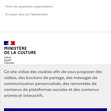
Foire aux questions organisateurs
En savoir plus sur l'événement
MINISTÈRE
DE LA CULTURE
Ce site utilise des cookies afin de vous proposer des
vidéos, des boutons de partage, des messages de
legifrance.gouv.fr
info.gouv.fr
communication personnalisés, des remontées de
contenus de plateformes sociales et des contenus
service-public.gouv.fr
data.gouv.fr
animés et interactifs.
Nous contacter
Mentions légales
Accessibilité : partiellement