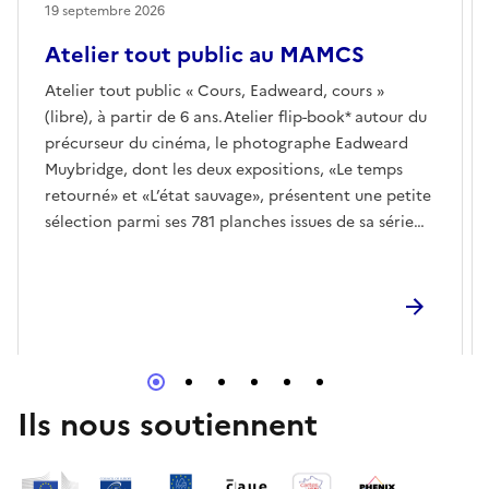
19 septembre 2026
Atelier tout public au MAMCS
Atelier tout public « Cours, Eadweard, cours »
(libre), à partir de 6 ans.Atelier flip-book* autour du
précurseur du cinéma, le photographe Eadweard
Muybridge, dont les deux expositions, «Le temps
retourné» et «L’état sauvage», présentent une petite
sélection parmi ses 781 planches issues de sa série
«Animal Locomotion».Venez mettre en mouvement
vos dessins et/ou les chronophotographies
d’Eadweard à l’occasion de cet atelier.* (petit livret
de dessins ou de photos qui représentent une scène
en mouvement).
Ils nous soutiennent