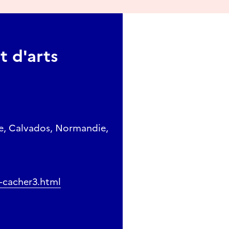
 d'arts
ce, Calvados, Normandie,
-cacher3.html