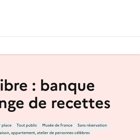
libre : banque
nge de recettes
r place
Tout public
Musée de France
Sans réservation
ison, appartement, atelier de personnes célèbres