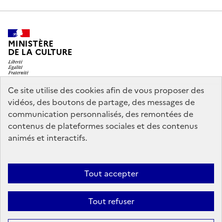
MINISTÈRE
DE LA CULTURE
Ce site utilise des cookies afin de vous proposer des
vidéos, des boutons de partage, des messages de
legifrance.gouv.fr
info.gouv.fr
communication personnalisés, des remontées de
contenus de plateformes sociales et des contenus
service-public.gouv.fr
data.gouv.fr
animés et interactifs.
Nous contacter
Mentions légales
Accessibilité : partiellement
Tout accepter
conforme
Politique d’utilisation des témoins de connexion
Tout refuser
(cookies)