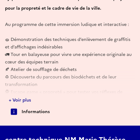
pour la propreté et le cadre de vie de la ville.
Au programme de cette immersion ludique et interactive :
🧽 Démonstration des techniques d’enlèvement de graffitis
et d’affichages indésirables
🚛 Tour en balayeuse pour vivre une expérience originale au
cœur des équipes terrain
🍂 Atelier de soufflage de déchets
♻️ Découverte du parcours des biodéchets et de leur
transformation
🕵️ Escape game « propreté » pour tester vos réflexes de
citoyen modèle
+ Voir plus
👷 Rencontre avec les agents et découverte du quotidien des
Informations
équipes dédiées à une ville propre et agréable
Une visite accessible à tous, entre démonstrations,
animations et échanges avec les professionnels.
centre technique NM Marie-Thérèse