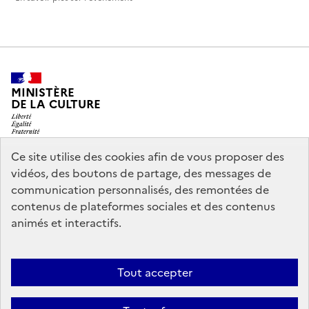
MINISTÈRE
DE LA CULTURE
Ce site utilise des cookies afin de vous proposer des
vidéos, des boutons de partage, des messages de
legifrance.gouv.fr
info.gouv.fr
communication personnalisés, des remontées de
contenus de plateformes sociales et des contenus
service-public.gouv.fr
data.gouv.fr
animés et interactifs.
Nous contacter
Mentions légales
Accessibilité : partiellement
Tout accepter
conforme
Politique d’utilisation des témoins de connexion