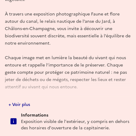
À travers une exposition photographique Faune et flore
autour du canal, le relais nautique de l’anse du Jard, à
Châlons-en-Champagne, vous invite à découvrir une
biodiversité souvent discrète, mais essentielle à l’équilibre de
notre environnement.
Chaque image met en lumière la beauté du vivant qui nous
entoure et rappelle l’importance de le préserver. Chaque
geste compte pour protéger ce patrimoine naturel : ne pas
jeter de déchets ou de mégots, respecter les lieux et rester
attentif au vivant qui nous entoure.
Les photos exposées ont été réalisées par les membres du
+ Voir plus
Club Photo Images Châlons-en-Champagne, à Châlons ou
Informations
dans la région, et ont participé à des concours nationaux
Exposition visible de l'extérieur, y compris en dehors
dans la catégorie Nature. Les auteurs ont le plaisir de
des horaires d'ouverture de la capitainerie.
partager avec vous des instants de la vie animale, la variété