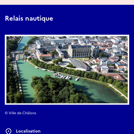
de la flore locale ou encore leur vision du paysage
champenois.
Relais nautique
Créé en 2012, le Club Photo Images Châlons-en-Champagne
rassemble aujourd’hui 44 adhérents passionnés de photo
artistique et s’inscrit dans le paysage culturel de
l’agglomération de Châlons-en-Champagne, en organisant
régulièrement des expositions.
Le relais nautique de l’anse du Jard est labellisé Pavillon bleu
depuis 2012, attestant du respect de son environnement et
de la biodiversité.
© Ville de Châlons
Localisation