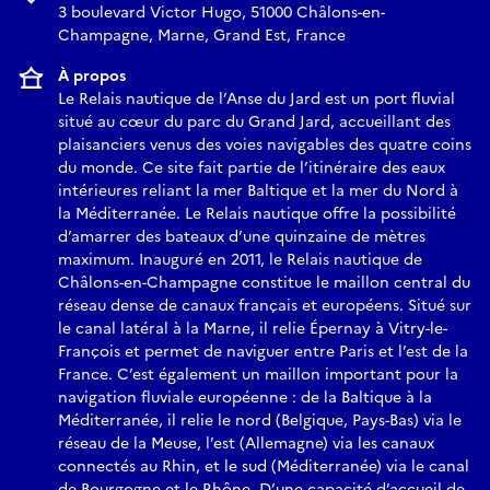
3 boulevard Victor Hugo, 51000 Châlons-en-
Champagne, Marne, Grand Est, France
À propos
Le Relais nautique de l’Anse du Jard est un port fluvial
situé au cœur du parc du Grand Jard, accueillant des
plaisanciers venus des voies navigables des quatre coins
du monde. Ce site fait partie de l’itinéraire des eaux
intérieures reliant la mer Baltique et la mer du Nord à
la Méditerranée. Le Relais nautique offre la possibilité
d’amarrer des bateaux d’une quinzaine de mètres
maximum. Inauguré en 2011, le Relais nautique de
Châlons-en-Champagne constitue le maillon central du
réseau dense de canaux français et européens. Situé sur
le canal latéral à la Marne, il relie Épernay à Vitry-le-
François et permet de naviguer entre Paris et l’est de la
France. C’est également un maillon important pour la
navigation fluviale européenne : de la Baltique à la
Méditerranée, il relie le nord (Belgique, Pays-Bas) via le
réseau de la Meuse, l’est (Allemagne) via les canaux
connectés au Rhin, et le sud (Méditerranée) via le canal
de Bourgogne et le Rhône. D’une capacité d’accueil de