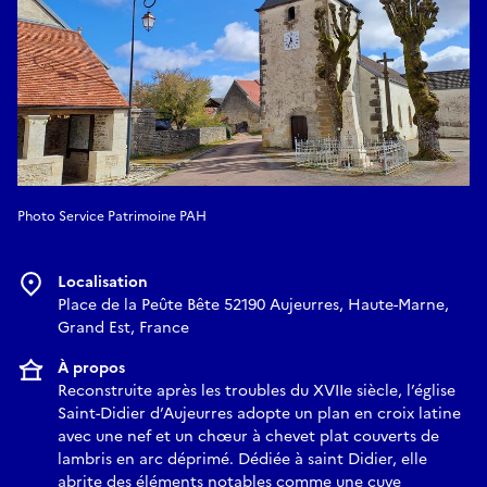
Photo Service Patrimoine PAH
Localisation
Place de la Peûte Bête 52190 Aujeurres, Haute-Marne,
Grand Est, France
À propos
Reconstruite après les troubles du XVIIe siècle, l’église
Saint-Didier d’Aujeurres adopte un plan en croix latine
avec une nef et un chœur à chevet plat couverts de
lambris en arc déprimé. Dédiée à saint Didier, elle
abrite des éléments notables comme une cuve