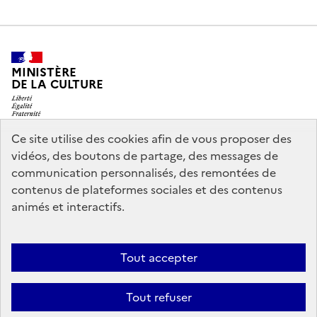
MINISTÈRE
DE LA CULTURE
Ce site utilise des cookies afin de vous proposer des
vidéos, des boutons de partage, des messages de
legifrance.gouv.fr
info.gouv.fr
communication personnalisés, des remontées de
contenus de plateformes sociales et des contenus
service-public.gouv.fr
data.gouv.fr
animés et interactifs.
Nous contacter
Mentions légales
Accessibilité : partiellement
Tout accepter
conforme
Politique d’utilisation des témoins de connexion
Tout refuser
(cookies)