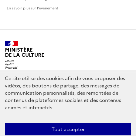
En savoir plus sur l'événement
MINISTÈRE
DE LA CULTURE
Ce site utilise des cookies afin de vous proposer des
vidéos, des boutons de partage, des messages de
legifrance.gouv.fr
info.gouv.fr
communication personnalisés, des remontées de
contenus de plateformes sociales et des contenus
service-public.gouv.fr
data.gouv.fr
animés et interactifs.
Nous contacter
Mentions légales
Accessibilité : partiellement
Tout accepter