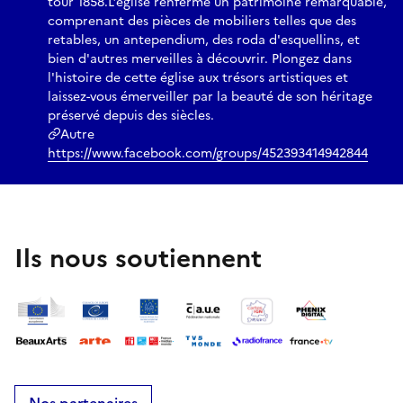
tour 1858.L’église renferme un patrimoine remarquable,
comprenant des pièces de mobiliers telles que des
retables, un antependium, des roda d'esquellins, et
bien d'autres merveilles à découvrir. Plongez dans
l'histoire de cette église aux trésors artistiques et
laissez-vous émerveiller par la beauté de son héritage
préservé depuis des siècles.
Autre
https://www.facebook.com/groups/452393414942844
Ils nous soutiennent