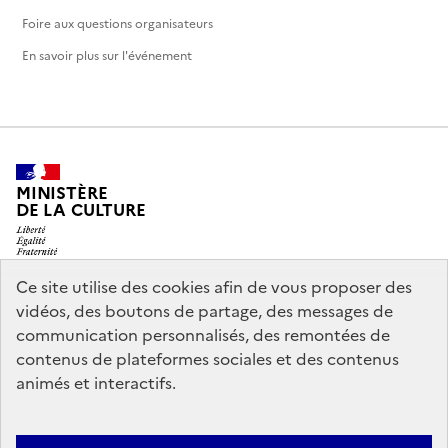
Foire aux questions organisateurs
En savoir plus sur l'événement
MINISTÈRE
DE LA CULTURE
Ce site utilise des cookies afin de vous proposer des
vidéos, des boutons de partage, des messages de
legifrance.gouv.fr
info.gouv.fr
communication personnalisés, des remontées de
contenus de plateformes sociales et des contenus
service-public.gouv.fr
data.gouv.fr
animés et interactifs.
Nous contacter
Mentions légales
Accessibilité : partiellement