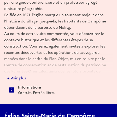
par une guide-conférencière et un professeur agrégé
d’histoire-géographie.
Édifiée en 1671, l’église marque un tournant majeur dans
l’histoire du village : jusque-là, les habitants de Campôme
dépendaient de la paroisse de Molitg.
Au cours de cette visite commentée, vous découvrirez le
contexte historique et les différentes étapes de sa
construction. Vous serez également invités à explorer les
récentes découvertes et les opérations de sauvegarde
menées dans le cadre du Plan Objet, mis en œuvre par le
Centre de conservation et de restauration du patrimoine
des Pyrénées-Orientales, ainsi que les futurs projets de
restauration de l’édifice.
+ Voir plus
Informations
Intervenants : Laëtitia Sitja, guide-conférencière, et Marc
Gratuit. Entrée libre.
Vilar, professeur agrégé d’histoire-géographie.
Église Sainte-Marie de Campôme