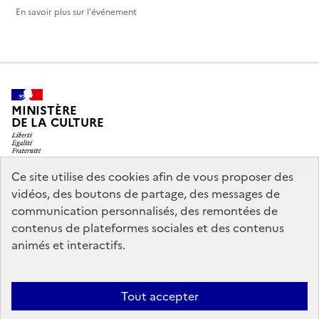
En savoir plus sur l'événement
MINISTÈRE
DE LA CULTURE
Ce site utilise des cookies afin de vous proposer des
vidéos, des boutons de partage, des messages de
legifrance.gouv.fr
info.gouv.fr
communication personnalisés, des remontées de
contenus de plateformes sociales et des contenus
service-public.gouv.fr
data.gouv.fr
animés et interactifs.
Nous contacter
Mentions légales
Accessibilité : partiellement
Tout accepter
conforme
Politique d’utilisation des témoins de connexion