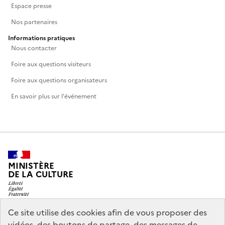
Espace presse
Nos partenaires
Informations pratiques
Nous contacter
Foire aux questions visiteurs
Foire aux questions organisateurs
En savoir plus sur l'événement
MINISTÈRE
DE LA CULTURE
Ce site utilise des cookies afin de vous proposer des
vidéos, des boutons de partage, des messages de