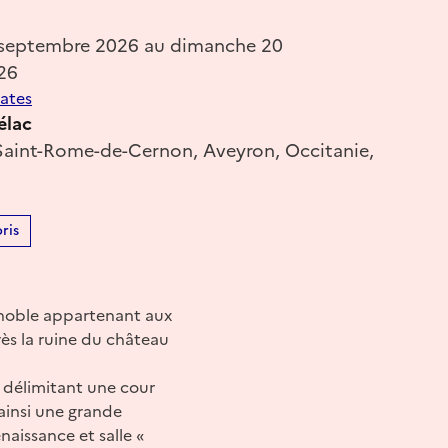
 septembre 2026 au dimanche 20
26
dates
élac
Saint-Rome-de-Cernon, Aveyron, Occitanie,
ris
n noble appartenant aux
rès la ruine du château
 délimitant une cour
 ainsi une grande
enaissance et salle «