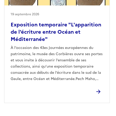
19 septembre 2026
Exposition temporaire "L'apparition
de l'écriture entre Océan et
Méditerranée"
À l’occasion des 43es Journées européennes du
patrimoine, le musée des Corbières ouvre ses portes
et vous invite à découvrir l’ensemble de ses
collections, ainsi qu’une exposition temporaire
consacrée aux débuts de l’écriture dans le sud de la
Gaule, entre Océan et Méditerranée.Pech Maho,
comptoir commercial de l’âge du Fer, accueillait des
marchands venus de toute la Méditerranée, qui ont
laissé des traces écrites de leur passage.Vous pourrez
ainsi observer des textes et graffitis en ionien
archaïque, en étrusque et en ibère.