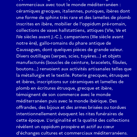
commerciaux avec tout le monde méditerranéen :
céramiques grecques, italiennes, puniques, ibères dont
une forme de sphinx très rare et des lamelles de plomb
inscrites en ibère, mobilier de l'oppidum pré-romain,
collections de vases hallstattiens, attiques (VIe, Ve et
IVe siècles avant J.-C.), campaniens (IIIe siècle avant
notre ère), gallo-romains du phare antique de
Caussagues, dont quelques pièces de grande valeur.
Divers outillages (serpes, scies, tuyères...) et objets
manufacturés (boucles de ceinture, bracelets, fibules,
boutons...) renvoient aux activités artisanales telles que
la métallurgie et le textile. Poterie grecques, étrusques
et ibères, inscriptions sur céramiques et lamelles de
plomb en écritures étrusque, grecque et ibère,
témoignent de son commerce avec le monde
méditerranéen puis avec le monde ibérique. Des
offrandes, des bijoux et des armes brisées ou tordues
intentionnellement évoquent les rites funéraires de
cette époque. L'originalité et la qualité des collections
révèlent un oppidum prospère et actif au cœur
d'échanges cultures et commerciaux méditerranéens.