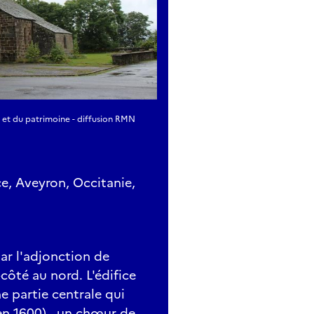
e et du patrimoine - diffusion RMN
ce, Aveyron, Occitanie,
par l'adjonction de
côté au nord. L'édifice
e partie centrale qui
 en 1600) , un chœur de