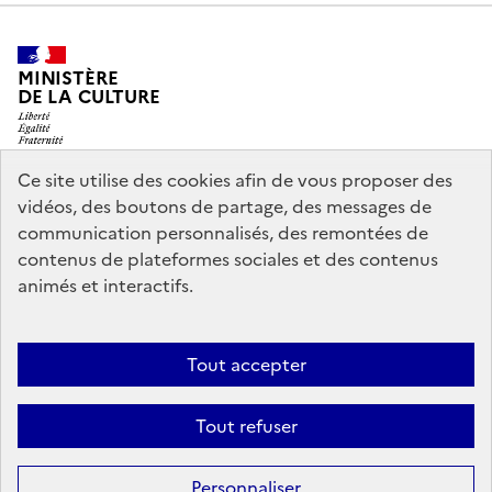
MINISTÈRE
DE LA CULTURE
Ce site utilise des cookies afin de vous proposer des
vidéos, des boutons de partage, des messages de
legifrance.gouv.fr
info.gouv.fr
communication personnalisés, des remontées de
contenus de plateformes sociales et des contenus
service-public.gouv.fr
data.gouv.fr
animés et interactifs.
Nous contacter
Mentions légales
Accessibilité : partiellement
Tout accepter
conforme
Politique d’utilisation des témoins de connexion
Tout refuser
(cookies)
Sauf mention contraire, tous les contenus de ce site sont sous
licence
Personnaliser