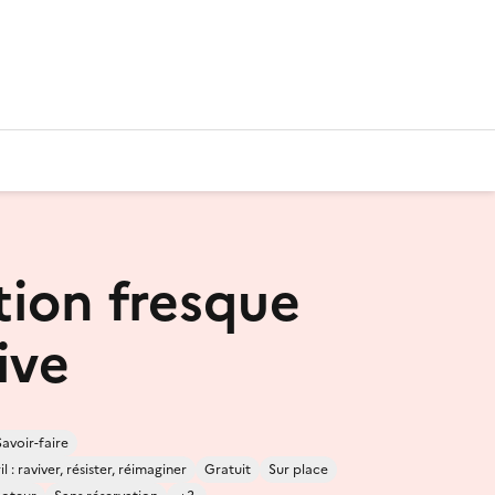
ion fresque
ive
Savoir-faire
 : raviver, résister, réimaginer
Gratuit
Sur place