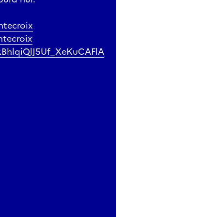
ntecroix
ntecroix
RBhlqiQlJ5Uf_XeKuCAFlA