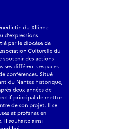
énédictin du Xllème
eu d’expressions
itié par le diocèse de
Association Culturelle du
e soutenir des actions
s ses différents espaces :
e de conférences. Situé
ant du Nantes historique,
 après deux années de
jectif principal de mettre
re de son projet. Il se
uses et profanes en
 Il souhaite ainsi
urd’hui.