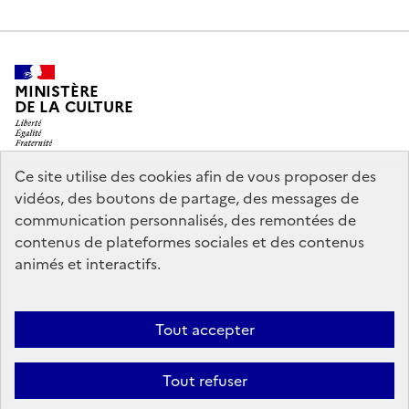
MINISTÈRE
DE LA CULTURE
Ce site utilise des cookies afin de vous proposer des
vidéos, des boutons de partage, des messages de
legifrance.gouv.fr
info.gouv.fr
communication personnalisés, des remontées de
contenus de plateformes sociales et des contenus
service-public.gouv.fr
data.gouv.fr
animés et interactifs.
Nous contacter
Mentions légales
Accessibilité : partiellement
Tout accepter
conforme
Politique d’utilisation des témoins de connexion
Tout refuser
(cookies)