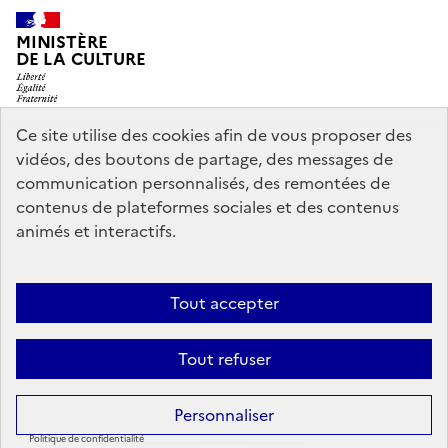
MINISTÈRE
DE LA CULTURE
Ce site utilise des cookies afin de vous proposer des
vidéos, des boutons de partage, des messages de
legifrance.gouv.fr
info.gouv.fr
communication personnalisés, des remontées de
contenus de plateformes sociales et des contenus
service-public.gouv.fr
data.gouv.fr
animés et interactifs.
Nous contacter
Mentions légales
Accessibilité : partiellement
Tout accepter
conforme
Politique d’utilisation des témoins de connexion
Tout refuser
(cookies)
Sauf mention contraire, tous les contenus de ce site sont sous
licence
Personnaliser
etalab-2.0
Politique de confidentialité