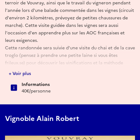
terroir de Vouvray, ainsi que le travail du vigneron pendant
l'année lors d'une balade commentée dans les vignes (circuit
d'environ 2 kilomètres, prévoyez de petites chaussures de
marche). Cette visite guidée dans les vignes sera aussi
l'occasion d'en apprendre plus sur les AOC françaises et
leurs exigences.
Cette randonnée sera suivie d'une visite du chai et de la cave
troglo (pensez à prendre une petite laine si vous êtes
frileux.se) pour découvrir les vinifications et la méthode
traditionnelle, utilisée pour l'élaboration des vins de fines
+ Voir plus
bulles.
Informations
En fonction de la date de votre visite, peut-être aurez-vous la
40€/personne
chance d'assister à une mise en bouteille, un dégorgement, à
l'étiquetage des bouteilles ?... ou encore aux vendanges ?
Cette expérience œnologique se conclura par une
dégustation de 7 vins de Vouvray/Touraine/Loire servis avec
Vignoble Alain Robert
des ardoises de mets régionaux (rillettes de poisson de Loire,
fromages et charcuteries de Touraine, nougat de Tours ou
macaron de Cormery... soit une douzaine de bouchées au