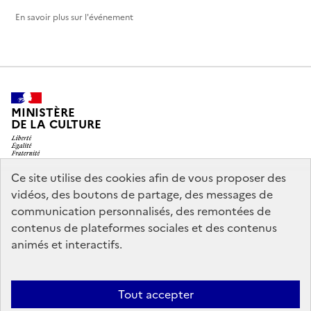
En savoir plus sur l'événement
MINISTÈRE
DE LA CULTURE
Ce site utilise des cookies afin de vous proposer des
vidéos, des boutons de partage, des messages de
legifrance.gouv.fr
info.gouv.fr
communication personnalisés, des remontées de
contenus de plateformes sociales et des contenus
service-public.gouv.fr
data.gouv.fr
animés et interactifs.
Nous contacter
Mentions légales
Accessibilité : partiellement
Tout accepter