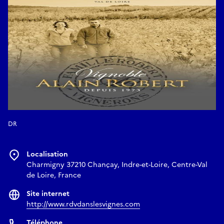
total) en accord avec les vins - un moment convivial et
gourmand attendu par tous, pendant lequel vous aurez
l'occasion de goûter toutes les couleurs et tous les styles de
vin (pétillant, rouge, rosé, blanc sec et moelleux) !
Cette visite complète est proposée à la fois aux débutants et
aux amateurs de vin (nous avons déjà reçu des sommeliers
américains sur cette visite). Notre discours s'adapte, par
conséquent, aux connaissances de chacun.
Dans le cas de contraintes alimentaires (régime végétarien,
régime sans gluten, femme enceinte), merci de nous le faire
DR
savoir à l'avance afin que nous puissions adapter les mets
servis lors de la dégustation. Pour les personnes intolérantes
au gluten, nous vous recommandons d'apporter votre
Localisation
propre pain (nous ferons notre possible pour vous en servir,
Charmigny 37210 Chançay, Indre-et-Loire, Centre-Val
de Loire, France
mais il ne nous est pas toujours possible d'en trouver et d'en
acheter dans les jours précédents les dégustations).
Site internet
http://www.rdvdanslesvignes.com
Réserver
Téléphone