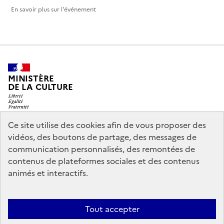
En savoir plus sur l'événement
MINISTÈRE
DE LA CULTURE
Ce site utilise des cookies afin de vous proposer des
vidéos, des boutons de partage, des messages de
legifrance.gouv.fr
info.gouv.fr
communication personnalisés, des remontées de
contenus de plateformes sociales et des contenus
service-public.gouv.fr
data.gouv.fr
animés et interactifs.
Nous contacter
Mentions légales
Accessibilité : partiellement
Tout accepter
conforme
Politique d’utilisation des témoins de connexion