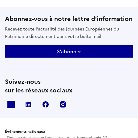
pratiques, horaires et tarifs sur :
https://maisondusouvenir.fr
Abonnez-vous à notre lettre d’information
Recevez toute l’actualité des Journées Européennes du
Patrimoine directement dans votre boîte mail.
S'abonner
Suivez-nous
sur les réseaux sociaux
X
Linkedin
Facebook
Instagram
Événements nationaux
Semaine de la langue française et de la Francophonie