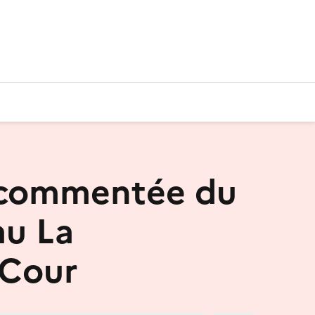
 commentée du
u La
'Cour