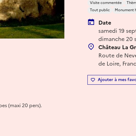
Visite commentée
Thème
Tout public
Monument h
Date
samedi 19 sep
dimanche 20 s
Château La G
Route de Neve
de Loire, Fran
Ajouter à mes favo
pes (maxi 20 pers).