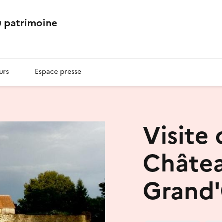
 patrimoine
urs
Espace presse
Visite
Châtea
Grand