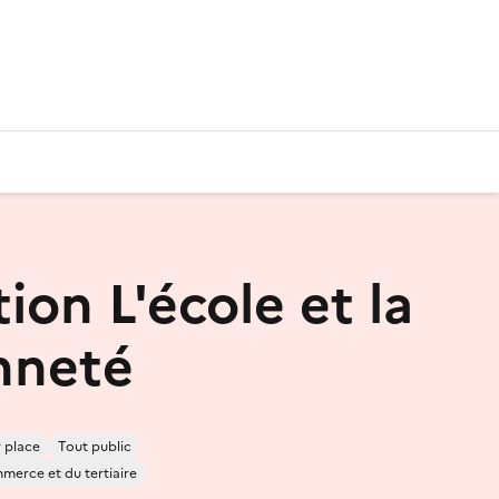
ion L'école et la
nneté
 place
Tout public
mmerce et du tertiaire