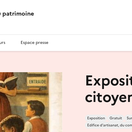
 patrimoine
urs
Espace presse
Exposit
citoye
Exposition
Gratuit
Sur
Edifice d’artisanat, du co