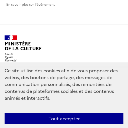
En savoir plus sur l'événement
MINISTÈRE
DE LA CULTURE
Ce site utilise des cookies afin de vous proposer des
vidéos, des boutons de partage, des messages de
legifrance.gouv.fr
info.gouv.fr
communication personnalisés, des remontées de
contenus de plateformes sociales et des contenus
service-public.gouv.fr
data.gouv.fr
animés et interactifs.
Nous contacter
Mentions légales
Accessibilité : partiellement
Tout accepter
conforme
Politique d’utilisation des témoins de connexion