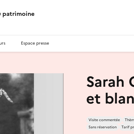
 patrimoine
urs
Espace presse
Sarah 
et blan
Visite commentée
Thème
Sans réservation
Tarif p