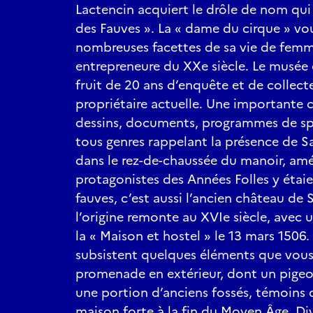
Lactencin acquiert le drôle de nom qui l
des Fauves ». La « dame du cirque » vo
nombreuses facettes de sa vie de femme
entrepreneure du XXe siècle. Le musée q
fruit de 20 ans d’enquête et de collecte
propriétaire actuelle. Une importante 
dessins, documents, programmes de spe
tous genres rappelant la présence de S
dans le rez-de-chaussée du manoir, am
protagonistes des Années Folles y étai
fauves, c’est aussi l’ancien château de 
l’origine remonte au XVIe siècle, avec
la « Maison et hostel » le 13 mars 1506
subsistent quelques éléments que vous
promenade en extérieur, dont un pigeo
une portion d’anciens fossés, témoins 
maison forte à la fin du Moyen Âge. D