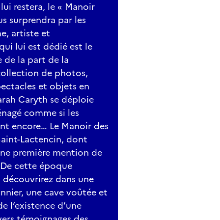
ui restera, le « Manoir
us surprendra par les
, artiste et
ui lui est dédié est le
 de la part de la
collection de photos,
ctacles et objets en
arah Caryth se déploie
énagé comme si les
ent encore… Le Manoir des
Saint-Lactencin, dont
 une première mention de
. De cette époque
 découvrirez dans une
nnier, une cave voûtée et
de l’existence d’une
ivers témoignages des