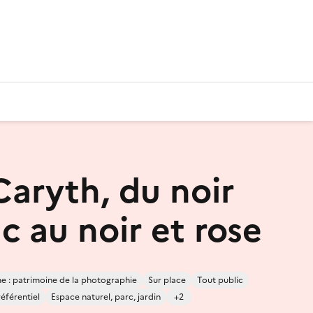
Caryth, du noir
c au noir et rose
 : patrimoine de la photographie
Sur place
Tout public
référentiel
Espace naturel, parc, jardin
+2