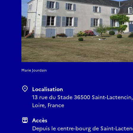
Marie Jourdain
Localisation
13 rue du Stade 36500 Saint-Lactencin,
Loire, France
Accès
Depuis le centre-bourg de Saint-Lactenc