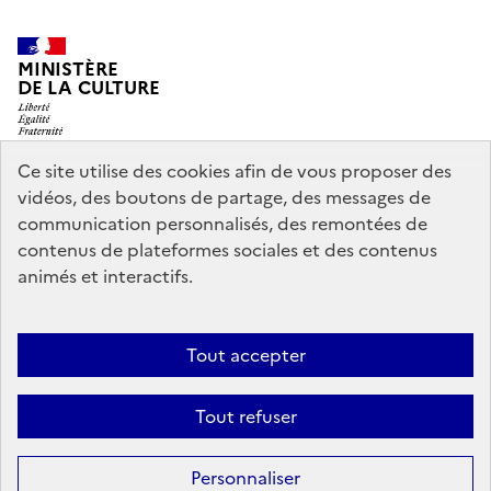
MINISTÈRE
DE LA CULTURE
Ce site utilise des cookies afin de vous proposer des
vidéos, des boutons de partage, des messages de
legifrance.gouv.fr
info.gouv.fr
communication personnalisés, des remontées de
contenus de plateformes sociales et des contenus
service-public.gouv.fr
data.gouv.fr
animés et interactifs.
Nous contacter
Mentions légales
Accessibilité : partiellement
Tout accepter
conforme
Politique d’utilisation des témoins de connexion
Tout refuser
(cookies)
Sauf mention contraire, tous les contenus de ce site sont sous
licence
Personnaliser
etalab-2.0