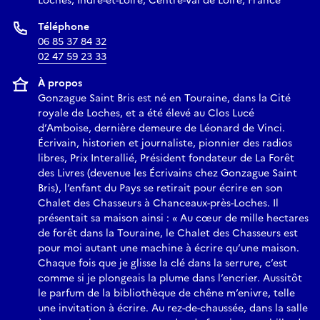
Loches, Indre-et-Loire, Centre-Val de Loire, France
Téléphone
06 85 37 84 32
02 47 59 23 33
À propos
Gonzague Saint Bris est né en Touraine, dans la Cité
royale de Loches, et a été élevé au Clos Lucé
d’Amboise, dernière demeure de Léonard de Vinci.
Écrivain, historien et journaliste, pionnier des radios
libres, Prix Interallié, Président fondateur de La Forêt
des Livres (devenue les Écrivains chez Gonzague Saint
Bris), l’enfant du Pays se retirait pour écrire en son
Chalet des Chasseurs à Chanceaux-près-Loches. Il
présentait sa maison ainsi : « Au cœur de mille hectares
de forêt dans la Touraine, le Chalet des Chasseurs est
pour moi autant une machine à écrire qu’une maison.
Chaque fois que je glisse la clé dans la serrure, c’est
comme si je plongeais la plume dans l’encrier. Aussitôt
le parfum de la bibliothèque de chêne m’enivre, telle
une invitation à écrire. Au rez-de-chaussée, dans la salle