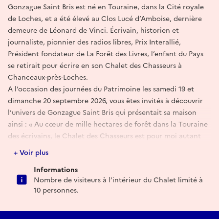
Gonzague Saint Bris est né en Touraine, dans la Cité royale
de Loches, et a été élevé au Clos Lucé d’Amboise, dernière
demeure de Léonard de Vinci. Écrivain, historien et
journaliste, pionnier des radios libres, Prix Interallié,
Président fondateur de La Forêt des Livres, l’enfant du Pays
se retirait pour écrire en son Chalet des Chasseurs à
Chanceaux-près-Loches.
A l’occasion des journées du Patrimoine les samedi 19 et
dimanche 20 septembre 2026, vous êtes invités à découvrir
l’univers de Gonzague Saint Bris qui présentait sa maison
ainsi : « Au cœur de mille hectares de forêt dans la Touraine
des écrivains, le Chalet des Chasseurs est pour moi autant
une machine à écrire qu’une maison. Chaque fois que je
+ Voir plus
glisse la clé dans la serrure, c’est comme si je plongeais la
Informations
plume dans l’encrier. Aussitôt le parfum de la bibliothèque
Nombre de visiteurs à l’intérieur du Chalet limité à
de chêne m’enivre, telle une invitation à écrire. Au rez-de-
10 personnes.
chaussée, dans la salle à manger, les murs sont tendus de
feutrine vert-billard. Puis on pénètre dans la bibliothèque où
les rayons ploient sous le poids des volumes. En enfilade, le