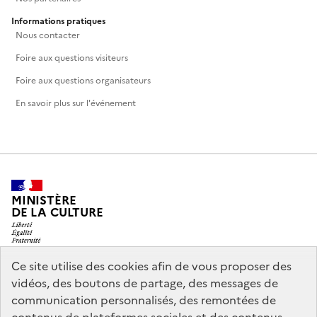
Informations pratiques
Nous contacter
Foire aux questions visiteurs
Foire aux questions organisateurs
En savoir plus sur l'événement
MINISTÈRE
DE LA CULTURE
Ce site utilise des cookies afin de vous proposer des
vidéos, des boutons de partage, des messages de
legifrance.gouv.fr
info.gouv.fr
communication personnalisés, des remontées de
service-public.gouv.fr
data.gouv.fr