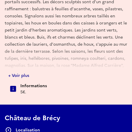
portails successifs. Les décors sculptés sont d'un grand
raffinement : balustres à feuilles d'acanthe, vases, pilastres,
consoles. Signalons aussi les nombreux arbres taillés en
topiaires, les houx en boules dans des caisses à orangers et le
petit jardin d'herbes aromatiques. Les jardins sont verts,
blancs et bleus. Buis, ifs et charmes déclinent les verts. Une
collection de lauriers, d'osmanthus, de houx, s'appuie au mur
de la dernière terrasse. Selon les saisons, les fleurs sont des
tulipes, iris, hellébores, pivoines, romneya coulteri, cardons,
magnolias. Sur la maison, la rose "Madame Alfred Carrière",
blanc nacré, côtoie Decumaria sinensis. Dans les bleus, les
+ Voir plus
clématites durandii ou jackmanii accompagnent les
Informations
agapanthes, le nepetas, les perovskias et les solanums. Une
5€.
nombreuse collection de clématites parsème le jardin ainsi
que des roses anciennes derrière l'église.
Brécy a gardé une forte empreinte médiévale, jardins
Château de Brécy
indépendants clos de murs, des acquisitions de la
Renaissance, sculpture et broderies, tout en annonçant les
Localisation