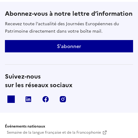
de timbre et l’ajout de dents sur les biseaux. Une
troisième intervention significative est réalisée par
Abonnez-vous à notre lettre d’information
Jules Bossier en 1947. La dernière restauration qui a
Recevez toute l’actualité des Journées Européennes du
été réalisée en 1982 par les Ets Benoist et Sarélot a
Patrimoine directement dans votre boîte mail.
permis de réorienter l’instrument vers le style
français classique.
S'abonner
Suivez-nous
sur les réseaux sociaux
X
Linkedin
Facebook
Instagram
Événements nationaux
Semaine de la langue française et de la Francophonie