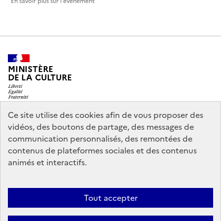
En savoir plus sur l'événement
MINISTÈRE
DE LA CULTURE
Ce site utilise des cookies afin de vous proposer des
vidéos, des boutons de partage, des messages de
legifrance.gouv.fr
info.gouv.fr
communication personnalisés, des remontées de
contenus de plateformes sociales et des contenus
service-public.gouv.fr
data.gouv.fr
animés et interactifs.
Nous contacter
Mentions légales
Accessibilité : partiellement
Tout accepter
conforme
Politique d’utilisation des témoins de connexion