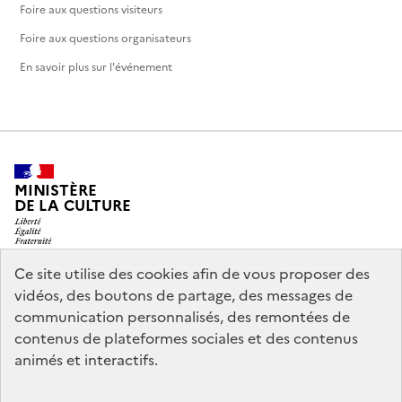
Foire aux questions visiteurs
Foire aux questions organisateurs
En savoir plus sur l'événement
MINISTÈRE
DE LA CULTURE
Ce site utilise des cookies afin de vous proposer des
vidéos, des boutons de partage, des messages de
legifrance.gouv.fr
info.gouv.fr
communication personnalisés, des remontées de
contenus de plateformes sociales et des contenus
service-public.gouv.fr
data.gouv.fr
animés et interactifs.