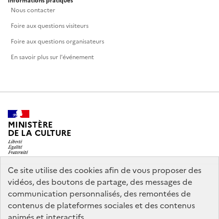
Informations pratiques
Nous contacter
Foire aux questions visiteurs
Foire aux questions organisateurs
En savoir plus sur l'événement
MINISTÈRE
DE LA CULTURE
Ce site utilise des cookies afin de vous proposer des
vidéos, des boutons de partage, des messages de
legifrance.gouv.fr
info.gouv.fr
communication personnalisés, des remontées de
contenus de plateformes sociales et des contenus
service-public.gouv.fr
data.gouv.fr
animés et interactifs.