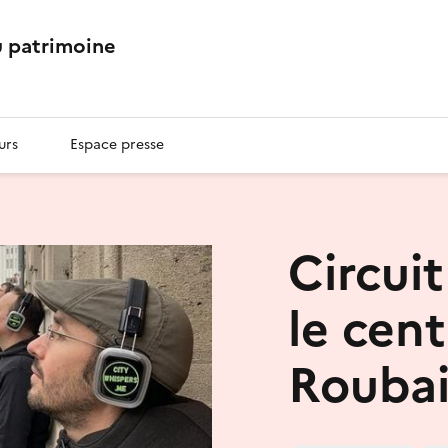
 patrimoine
urs
Espace presse
Circui
le cent
Rouba