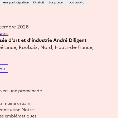
mière participation
Gratuit
Sur place
Tout public
ptembre 2026
dates
sée d'art et d'industrie André Diligent
spérance, Roubaix, Nord, Hauts-de-France,
ris
ravers une promenade
rimoine urbain :
ienne usine Motte-
ites emblématiques.