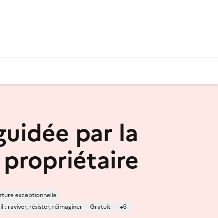
guidée par la
 propriétaire
ture exceptionnelle
 : raviver, résister, réimaginer
Gratuit
+6