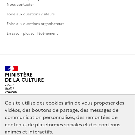
Nous contacter
Foire aux questions visiteurs
Foire aux questions organisateurs
En savoir plus sur l'événement
MINISTÈRE
DE LA CULTURE
Ce site utilise des cookies afin de vous proposer des
vidéos, des boutons de partage, des messages de
legifrance.gouv.fr
info.gouv.fr
communication personnalisés, des remontées de
contenus de plateformes sociales et des contenus
service-public.gouv.fr
data.gouv.fr
animés et interactifs.