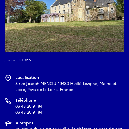
Jérôme DOUANE
Localisation
3 rue Joseph MENOU 49430 Huillé Lézigné, Maine-et-
Loire, Pays de la Loire, France
Téléphone
06 43 20 91 84
06 43 20 91 84
À propos