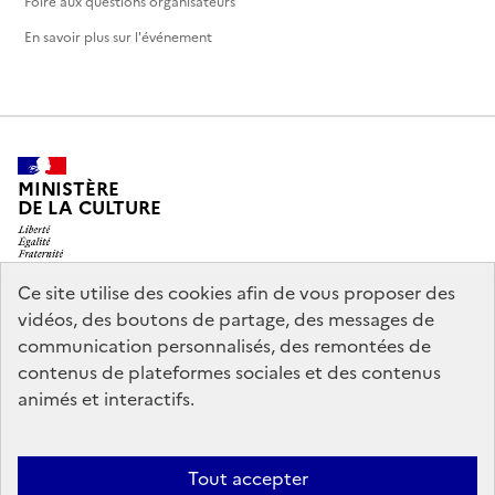
Foire aux questions organisateurs
En savoir plus sur l'événement
MINISTÈRE
DE LA CULTURE
Ce site utilise des cookies afin de vous proposer des
vidéos, des boutons de partage, des messages de
legifrance.gouv.fr
info.gouv.fr
communication personnalisés, des remontées de
contenus de plateformes sociales et des contenus
service-public.gouv.fr
data.gouv.fr
animés et interactifs.
Nous contacter
Mentions légales
Accessibilité : partiellement
Tout accepter