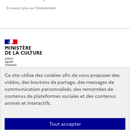
En savoir plus sur l'événement
MINISTÈRE
DE LA CULTURE
Ce site utilise des cookies afin de vous proposer des
vidéos, des boutons de partage, des messages de
legifrance.gouv.fr
info.gouv.fr
communication personnalisés, des remontées de
contenus de plateformes sociales et des contenus
service-public.gouv.fr
data.gouv.fr
animés et interactifs.
Nous contacter
Mentions légales
Accessibilité : partiellement
Tout accepter