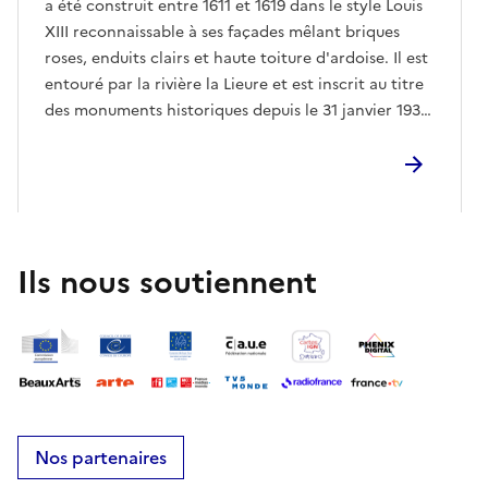
a été construit entre 1611 et 1619 dans le style Louis
XIII reconnaissable à ses façades mêlant briques
roses, enduits clairs et haute toiture d'ardoise. Il est
entouré par la rivière la Lieure et est inscrit au titre
des monuments historiques depuis le 31 janvier 1938.
Son architecture et son cadre dans la vallée de la
Lieure en font l'un des châteaux les plus intéressants
du département de l'Eure. Après une période de
déclin au XXe siècle , le château a été restauré et
est exploité par Chateauform et sert aujourd'hui
principalement à l'accueil des séminaires et
Ils nous soutiennent
d'événements professionnels.Visite libre dans le
jardin du châteauVisite guidée dans le château
Nos partenaires