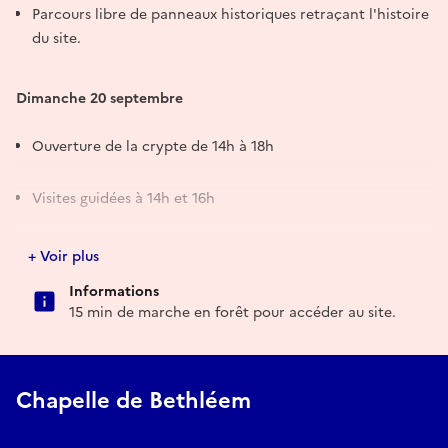
Parcours libre de panneaux historiques retraçant l'histoire
du site.
Dimanche 20 septembre
Ouverture de la crypte de 14h à 18h
Visites guidées à 14h et 16h
Parcours libre de panneaux historiques
+ Voir plus
Informations
À 15h et 17h, l'association Danceries Mundia proposera
15 min de marche en forêt pour accéder au site.
une animation autour de l'histoire de la danse au Moyen
Âge.
Chapelle de Bethléem
À travers démonstrations, anecdotes et participation du
public, découvrez comment les danses médiévales