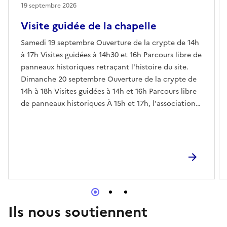
19 septembre 2026
Visite guidée de la chapelle
Samedi 19 septembre Ouverture de la crypte de 14h
à 17h Visites guidées à 14h30 et 16h Parcours libre de
panneaux historiques retraçant l'histoire du site.
Dimanche 20 septembre Ouverture de la crypte de
14h à 18h Visites guidées à 14h et 16h Parcours libre
de panneaux historiques À 15h et 17h, l'association
Danceries Mundia proposera une animation autour
de l'histoire de la danse au Moyen Âge. À travers
démonstrations, anecdotes et participation du
public, découvrez comment les danses médiévales
reflétaient la société de leur époque : les rapports
entre les hommes et les femmes, les traditions
populaires, l'influence du clergé, les rites anciens et
l'évolution des modes de vie. Les danseurs, vêtus de
Ils nous soutiennent
costumes inspirés de plusieurs siècles d'histoire,
feront revivre un patrimoine vivant souvent