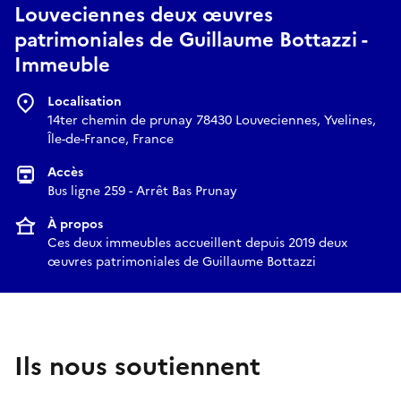
qualité de vie. Ces créations poétiques, fondées sur des
Louveciennes deux œuvres
connaissances issues de la neurobiologie, créent un
patrimoniales de Guillaume Bottazzi -
écosystème qui aide à vivre plus heureux.
Immeuble
Le public est invité à se promener en regardant ces œuvres
pour voir s'il reçoit sa dose de bien-être.
Localisation
Site officiel de Guillaume Bottazzi :
14ter chemin de prunay 78430 Louveciennes, Yvelines,
https://guillaume.bottazzi.org
Île-de-France, France
Accès
Bus ligne 259 - Arrêt Bas Prunay
À propos
Ces deux immeubles accueillent depuis 2019 deux
œuvres patrimoniales de Guillaume Bottazzi
Ils nous soutiennent