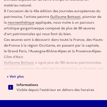
matériau naturel.
À l'occasion de la 43e édition des Journées européennes du
patrimoine, l'artiste peintre
Guillaume Bottazzi
, pionnier de
la
neuroesthétique
appliquée, nous invite à un parcours
artistique gargantuesque composé de plus de 90 œuvres
d'art patrimoniales qui nous font du bien.
Ces œuvres sont à découvrir dans toute la France, des Hauts-
de-France à la région Occitanie, en passant par la capitale,
le Grand Paris, l'Auvergne-Rhône-Alpes et la Provence-Alpes-
Côte d'Azur.
Guillaume Bottazzi
a signé plus de 180 œuvres patrimoniales
qui ont la vocation de valoriser le patrimoine, en Europe, aux
Etats-Unis, en Chine et au Japon, commandées par des villes,
+ Voir plus
des musées et des architectes. Elles s’inscrivent au
Informations
patrimoine architectural des lieux où elles se situent.
Visible depuis l'extérieur en dehors des horaires
Cette initiative intervient alors que l'Union Européenne et la
France ont désigné la santé mentale comme « Grande Cause
nationale » pour 2026. Ces œuvres in situ améliorent notre