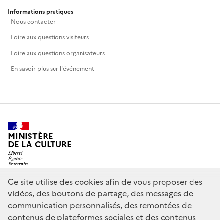
Informations pratiques
Nous contacter
Foire aux questions visiteurs
Foire aux questions organisateurs
En savoir plus sur l'événement
MINISTÈRE
DE LA CULTURE
Ce site utilise des cookies afin de vous proposer des
vidéos, des boutons de partage, des messages de
legifrance.gouv.fr
info.gouv.fr
communication personnalisés, des remontées de
contenus de plateformes sociales et des contenus
service-public.gouv.fr
data.gouv.fr