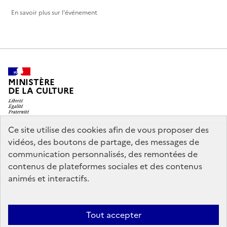
En savoir plus sur l'événement
MINISTÈRE
DE LA CULTURE
Ce site utilise des cookies afin de vous proposer des
vidéos, des boutons de partage, des messages de
legifrance.gouv.fr
info.gouv.fr
communication personnalisés, des remontées de
contenus de plateformes sociales et des contenus
service-public.gouv.fr
data.gouv.fr
animés et interactifs.
Nous contacter
Mentions légales
Accessibilité : partiellement
Tout accepter