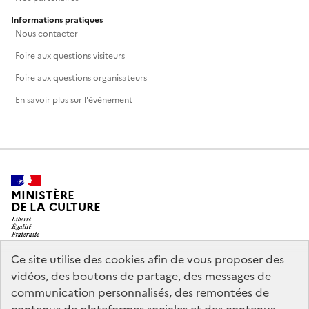
Informations pratiques
Nous contacter
Foire aux questions visiteurs
Foire aux questions organisateurs
En savoir plus sur l'événement
MINISTÈRE
DE LA CULTURE
Ce site utilise des cookies afin de vous proposer des
vidéos, des boutons de partage, des messages de
legifrance.gouv.fr
info.gouv.fr
communication personnalisés, des remontées de
service-public.gouv.fr
data.gouv.fr