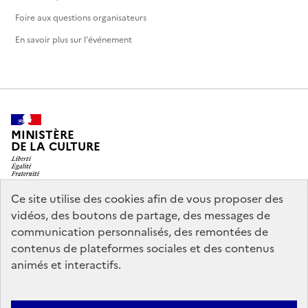
Foire aux questions organisateurs
En savoir plus sur l'événement
MINISTÈRE
DE LA CULTURE
Ce site utilise des cookies afin de vous proposer des
vidéos, des boutons de partage, des messages de
legifrance.gouv.fr
info.gouv.fr
communication personnalisés, des remontées de
contenus de plateformes sociales et des contenus
service-public.gouv.fr
data.gouv.fr
animés et interactifs.
Nous contacter
Mentions légales
Accessibilité : partiellement